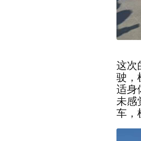
这次
驶，
适身
未感
车，