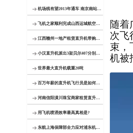
机场线有望2013年通车 南京南站到机场20分钟
随着
飞机之家顺利完成山西运城航空测绘
次飞
江西赣州一地产租赁直升机带购房者空中看房
束，
小汉直升机派出3架贝尔407分别在三个城市执行直升机医疗救援
机被
世界最大直升机载重20吨
百万年薪的直升机飞行员是如何炼成的
河南信阳潢川珠宝商家租赁直升机节日庆典
用飞机喷洒效率最高真相是?
东航上海保障部全力应对浦东机场低云天气