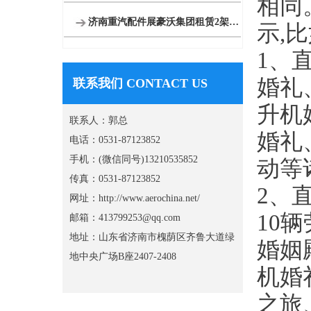
相同
济南重汽配件展豪沃集团租赁2架直升机庆典
示,
1、
婚礼
联系我们 CONTACT US
升机
联系人：郭总
婚礼
电话：0531-87123852
手机：(微信同号)13210535852
动等
传真：0531-87123852
2、
网址：http://www.aerochina.net/
10
邮箱：413799253@qq.com
地址：山东省济南市槐荫区齐鲁大道绿
婚姻
地中央广场B座2407-2408
机婚
之旅