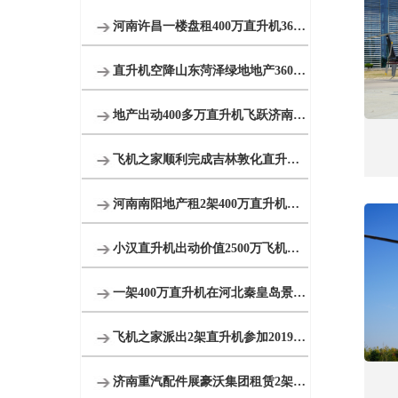
河南许昌一楼盘租400万直升机360度空中看房
直升机空降山东菏泽绿地地产360度空中看房
地产出动400多万直升机飞跃济南千佛山大明湖
飞机之家顺利完成吉林敦化直升机航测
河南南阳地产租2架400万直升机空中看房
小汉直升机出动价值2500万飞机完成2次马拉松直升机航拍直播
一架400万直升机在河北秦皇岛景区体验飞行
飞机之家派出2架直升机参加2019沈阳法库航展
济南重汽配件展豪沃集团租赁2架直升机庆典