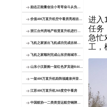
励志正能量创业小哥哥奋斗从负债170万到8架直升机
进入
价值400万直升机空中看房亮相吉林通化一楼盘
任务
浙江台州房地产租赁直升机进行活动
急忙
飞机之家派出飞机成功完成吉林直升机航测
工，
飞机之家顺利完成山东济南城市航空测绘
山东小汉新购一架红色罗宾逊R44直升机开启新的征程
一架400万直升机助阵福建泉州音乐节
江苏400万直升机360度空中看房
中国航协一二类类货运航空铜牌新申请