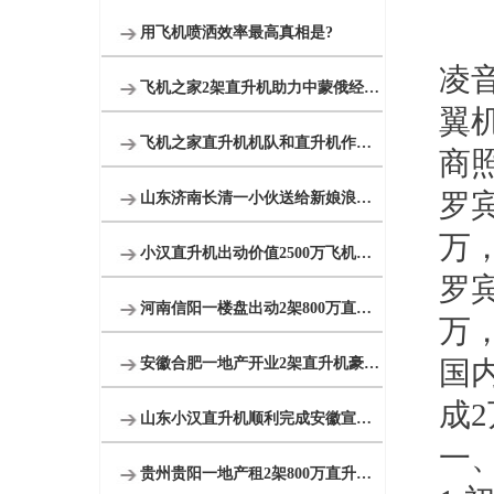
用飞机喷洒效率最高真相是?
凌
飞机之家2架直升机助力中蒙俄经贸合作
翼
飞机之家直升机机队和直升机作业运输车辆
商
罗
山东济南长清一小伙送给新娘浪漫空中婚礼
万
小汉直升机出动价值2500万飞机完成2次马拉松直升机航拍直播
罗
河南信阳一楼盘出动2架800万直升机空中看房
万
安徽合肥一地产开业2架直升机豪车助阵
国
成
2
山东小汉直升机顺利完成安徽宣城直升机航测作业
一
贵州贵阳一地产租2架800万直升机空中看房