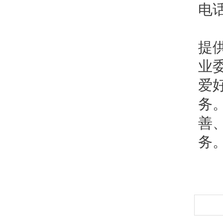
电话
提
业
爱
务
善
务