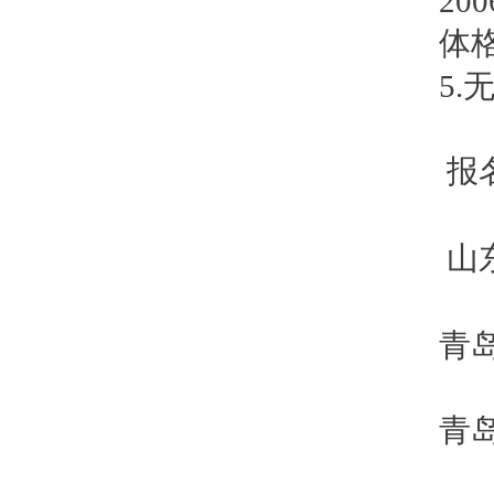
200
体
5.
报
山
青
青