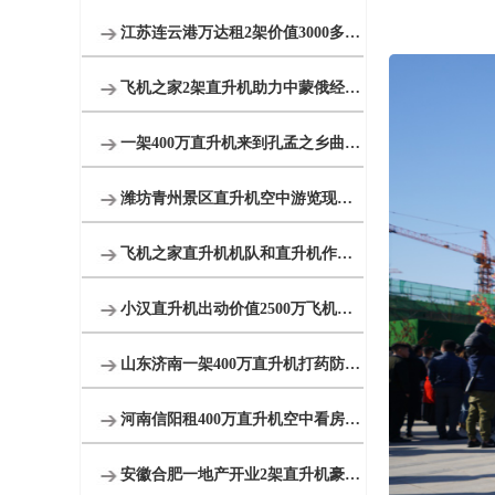
江苏连云港万达租2架价值3000多万直升机看房
飞机之家2架直升机助力中蒙俄经贸合作
一架400万直升机来到孔孟之乡曲阜航空科普
潍坊青州景区直升机空中游览现场人山人海
飞机之家直升机机队和直升机作业运输车辆
小汉直升机出动价值2500万飞机完成2次马拉松直升机航拍直播
山东济南一架400万直升机打药防治春尺蠖
河南信阳租400万直升机空中看房短视频600万播放
安徽合肥一地产开业2架直升机豪车助阵