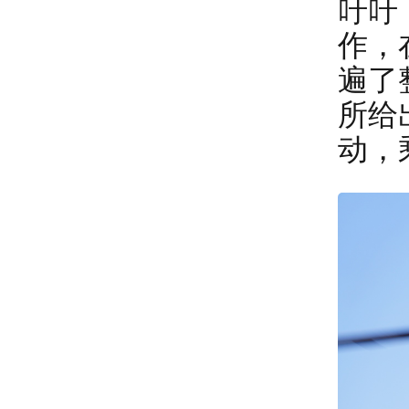
吁吁
作，
遍了
所给
动，