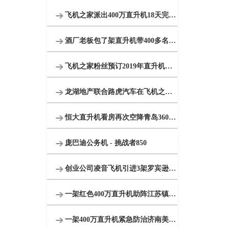
飞机之家派出400万直升机18天完成云南昆明直升机航测
酒厂老板包了架直升机带400多名员工空中游览西柏坡
飞机之家粉丝预订2019年直升机婚礼
龙湖地产联合路虎汽车在飞机之家包机体验飞行
恒大直升机看房再次空降青岛360度空中看楼盘
庞巴迪公务机 - 挑战者850
创业公司凌音飞机引进3架罗宾逊R44直升机将用于租赁和销售
一架红色400万直升机助阵江苏镇江商场
一架400万直升机紧急防治济南美国三代白蛾