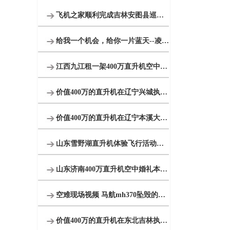
飞机之家顺利完成吉林安图县巡查任务
给我一个机会，给你一片蓝天--凌音飞机
江西九江租一架400万直升机空中婚礼
价值400万的直升机在辽宁兴城执行巡查任务
价值400万的直升机在辽宁本溪大雅河执行巡查任务
山东雪野湖直升机体验飞行活动开启
山东济南400万直升机空中婚礼本月新的一场即将开始
空难现场视频 马航mh370坠毁的原因 马航空难黑匣子录音
价值400万的直升机在东北吉林执行巡查任务