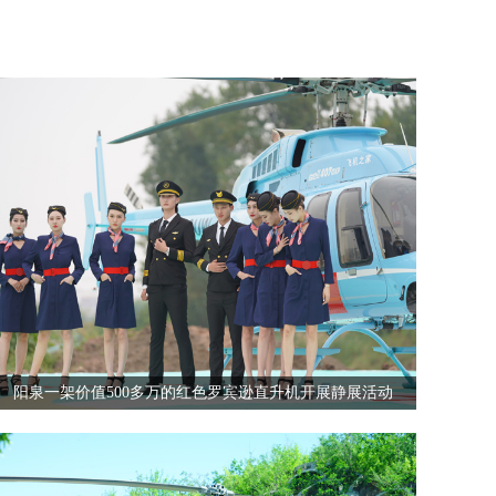
阳泉一架价值500多万的红色罗宾逊直升机开展静展活动