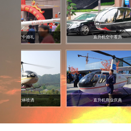
机空中婚礼
直升机空中看房
机农林喷洒
直升机商业庆典