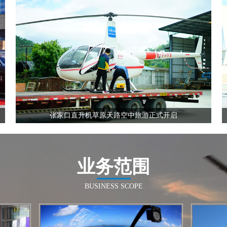
全国飞行热线
13210535852
张家口直升机草原天路空中旅游正式开启
业务范围
全国飞行热线
BUSINESS SCOPE
13210535852