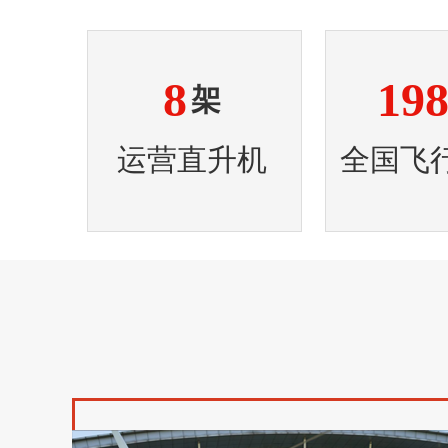
8
19
架
运营直升机
全国飞