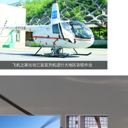
全国飞行热线
13210535852
飞机之家出动三架直升机进行大地区农喷作业
全国飞行热线
13210535852